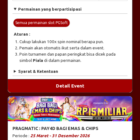
Permainan yang berpartisipasi
Semua permainan slot PGSoft
Aturan :
Cukup lakukan 100x spin nominal berapa pun.
Pemain akan otomatis ikut serta dalam event.
Poin turnamen dan papan peringkat bisa dicek pada
simbol
Piala
di dalam permainan.
Syarat & Ketentuan
Detail Event
PRAGMATIC : PAY4D BAGI EMAS & CHIPS
Periode :
25 Maret - 31 Desember 2026