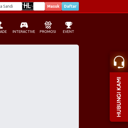
Masuk
Daftar
ADE
INTERACTIVE
PROMOSI
EVENT