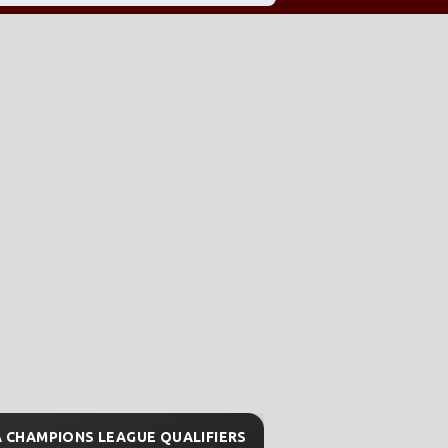
NS LEAGUE QUALIFIERS
UEFA CHAMPIONS LEAGUE QUALI