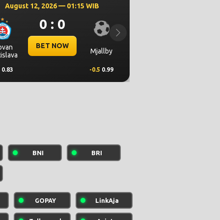
, 2026 — 01:15 WIB
August 11, 2026 — 22:59 WIB
0 : 0
0 : 0
Next
BET NOW
BET NOW
Union 
Mjallby
Bodo Glimt
Gill
-0.5
0.99
0.75
0.82
-0.7
BNI
BRI
GOPAY
LinkAja